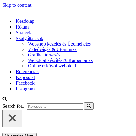
Skip to content
Kezdőlap
Rólam
Stratégia
Szolgáltatások
Webshop kezelés és Üzemeltetés
Videóvágás & Utómunka
Grafikai tervezés
Weboldal készítés & Karbantartás
Online esküvői weboldal
Referenciák
Kapcsolat
Facebook
Instagram
Search for...