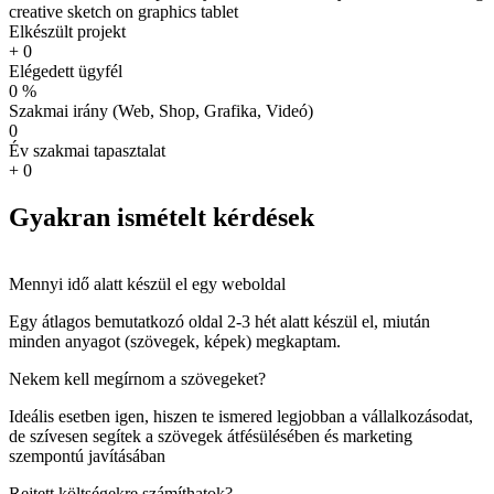
Elkészült projekt
+
0
Elégedett ügyfél
0
%
Szakmai irány (Web, Shop, Grafika, Videó)
0
Év szakmai tapasztalat
+
0
Gyakran ismételt kérdések
Mennyi idő alatt készül el egy weboldal
Egy átlagos bemutatkozó oldal 2-3 hét alatt készül el, miután
minden anyagot (szövegek, képek) megkaptam.
Nekem kell megírnom a szövegeket?
Ideális esetben igen, hiszen te ismered legjobban a vállalkozásodat,
de szívesen segítek a szövegek átfésülésében és marketing
szempontú javításában
Rejtett költségekre számíthatok?