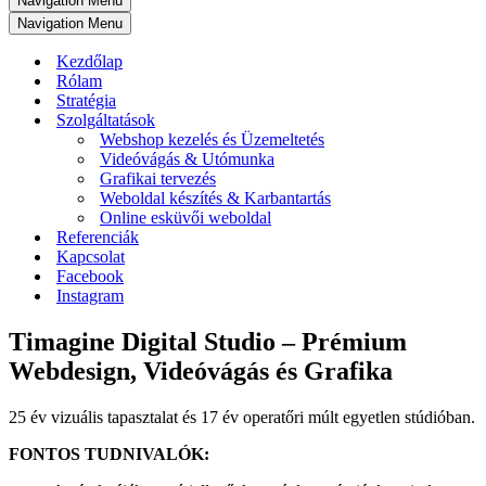
Navigation Menu
Navigation Menu
Kezdőlap
Rólam
Stratégia
Szolgáltatások
Webshop kezelés és Üzemeltetés
Videóvágás & Utómunka
Grafikai tervezés
Weboldal készítés & Karbantartás
Online esküvői weboldal
Referenciák
Kapcsolat
Facebook
Instagram
Timagine Digital Studio – Prémium
Webdesign, Videóvágás és Grafika
25 év vizuális tapasztalat és 17 év operatőri múlt egyetlen stúdióban.
FONTOS TUDNIVALÓK: