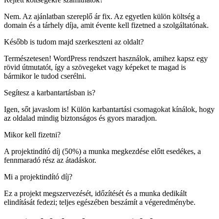
Nem. Az ajánlatban szereplő ár fix. Az egyetlen külön költség a
domain és a tárhely díja, amit évente kell fizetned a szolgáltatónak.
Később is tudom majd szerkeszteni az oldalt?
Természetesen! WordPress rendszert használok, amihez kapsz egy
rövid útmutatót, így a szövegeket vagy képeket te magad is
bármikor le tudod cserélni.
Segítesz a karbantartásban is?
Igen, sőt javaslom is! Külön karbantartási csomagokat kínálok, hogy
az oldalad mindig biztonságos és gyors maradjon.
Mikor kell fizetni?
A projektindító díj (50%) a munka megkezdése előtt esedékes, a
fennmaradó rész az átadáskor.
Mi a projektindító díj?
Ez a projekt megszervezését, időzítését és a munka dedikált
elindítását fedezi; teljes egészében beszámít a végeredménybe.