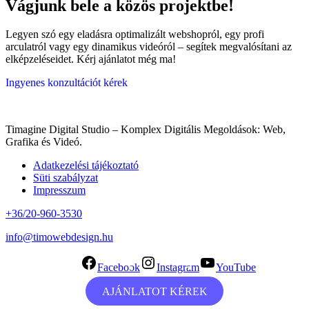
Vágjunk bele a közös projektbe!
Legyen szó egy eladásra optimalizált webshopról, egy profi
arculatról vagy egy dinamikus videóról – segítek megvalósítani az
elképzeléseidet. Kérj ajánlatot még ma!
Ingyenes konzultációt kérek
Timagine Digital Studio – Komplex Digitális Megoldások: Web,
Grafika és Videó.
Adatkezelési tájékoztató
Süti szabályzat
Impresszum
+36/20-960-3530
info@timowebdesign.hu
Facebook
Instagram
YouTube
AJÁNLATOT KÉREK