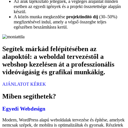
Az árak tájékoztató jellegűek, a végleges árajánlat minden
esetben az egyedi igények és a projekt összetettsége alapján
készül.
A közös munka megkezdése
projektindító díj
(30–50%)
megfizetésével indul, amely a végső összegbe teljes
egészében beszámításra kerül.
Segítek márkád felépítésében az
alapoktól: a weboldal tervezéstől a
webshop kezelésen át a professzionális
videóvágásig és grafikai munkákig.
AJÁNLATOT KÉREK
Miben segíthetek?
Egyedi Webdesign
Modern, WordPress alapú weboldalak tervezése és építése, amelyek
nemcsak szépek, de mobilra is optimalizáltak és gyorsak. Részletek