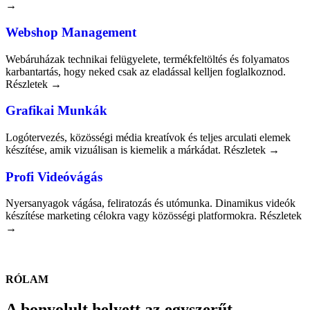
→
Webshop Management
Webáruházak technikai felügyelete, termékfeltöltés és folyamatos
karbantartás, hogy neked csak az eladással kelljen foglalkoznod.
Részletek →
Grafikai Munkák
Logótervezés, közösségi média kreatívok és teljes arculati elemek
készítése, amik vizuálisan is kiemelik a márkádat. Részletek →
Profi Videóvágás
Nyersanyagok vágása, feliratozás és utómunka. Dinamikus videók
készítése marketing célokra vagy közösségi platformokra. Részletek
→
RÓLAM
A bonyolult helyett az egyszerűt